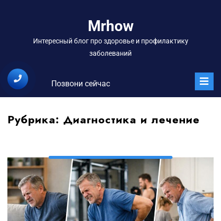
Перейти
к
Mrhow
содержимому
Интересный блог про здоровье и профилактику
заболеваний
О
м
Позвони сейчас
Рубрика:
Диагностика и лечение